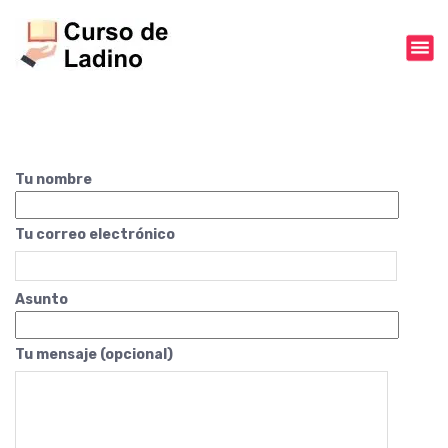
S
k
i
p
t
o
c
o
Tu nombre
n
t
e
Tu correo electrónico
n
t
Asunto
Tu mensaje (opcional)