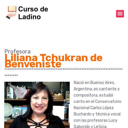
S
k
i
p
t
o
c
o
Profesora
n
Liliana Tchukran de
t
Benveniste
e
*********************************************************************
n
********
t
Nació en Buenos Aires,
Argentina, es cantante y
compositora, estudió
canto en el Conservatorio
Nacional Carlos López
Buchardo y técnica vocal
con las profesoras Lucy
Saborido y Leticia