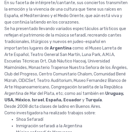
En su faceta de intérprete/cantante, sus conciertos transmiten
la emoción y la vivencia de una cultura que tiene sus raíces en
España, el Mediterráneo y el Medio Oriente, que aún está viva y
que continúa latiendo en los corazones.
…
Se ha presentado llevando variados espectáculos artísticos que
reflejan el patrimonio de la música sefaradí, recreando cantes
tradicionales, litúrgicos y nuevos en judeo-español en
importantes lugares de
Argentina
como: el Museo Larreta de
Arte Español, Teatro General San Martín, Luna Park, A.M.I.A,
Escuelas Técnicas Ort, Club Náutico Hacoaj, Universidad
Maimónides, Monasterio Trapense Nuestra Señora de los Ángeles,
Club del Progreso, Centro Comunitario Chalom, Comunidad Bené
Mizrah, CIDiCSef, Teatro Auditorium, Museo Fernandez Blanco de
Arte Hispanoamericano, Congregación Israelita de la República
Argentina de Mar del Plata, etc; como así también en
Uruguay,
USA, México
,
Israel
,
España, Ecuador
y
Turquía
.
…
Desde 2008 dicta clases de ladino en Buenos Aires.
…
Como investigadora ha realizado trabajos sobre:
…
Shoa Sefaradí
Inmigración sefaradi a la Argentina