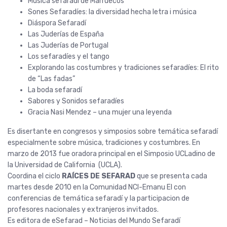
Música sefaradí de Marruecos
Sones Sefaradíes: la diversidad hecha letra i música
Diáspora Sefaradí
Las Juderías de España
Las Juderías de Portugal
Los sefaradíes y el tango
Explorando las costumbres y tradiciones sefaradíes: El rito
de “Las fadas”
La boda sefaradí
Sabores y Sonidos sefaradíes
Gracia Nasi Mendez – una mujer una leyenda
Es disertante en congresos y simposios sobre temática sefaradí
especialmente sobre música, tradiciones y costumbres. En
marzo de 2013 fue oradora principal en el Simposio UCLadino de
la Universidad de California (UCLA).
…
Coordina el ciclo
RAÍCES DE SEFARAD
que se presenta cada
martes desde 2010 en la Comunidad NCI-Emanu El con
conferencias de temática sefaradí y la participacion de
profesores nacionales y extranjeros invitados.
…
Es editora de eSefarad – Noticias del Mundo Sefaradí